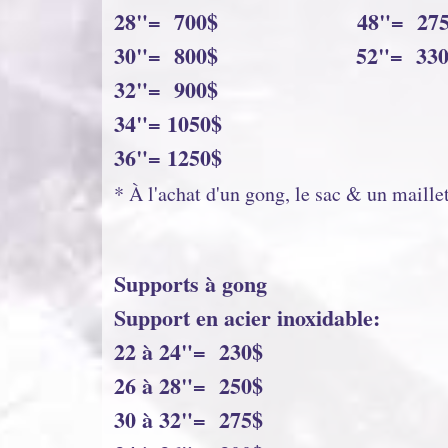
28"= 700$ 48"= 275
30"= 800$ 52"= 330
32"= 900$
34"= 1050$
36"= 1250$
* À l'achat d'un gong, le sac & un maillet
Supports à gong
Support en acier inoxidable:
22 à 24"= 230$
26 à 28"= 250$
30 à 32"= 275$